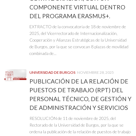
COMPONENTE VIRTUAL DENTRO
DEL PROGRAMA ERASMUS+.
EXTRACTO de la convocatoria de 18 de noviembre de
2025, del Vicerrectorado de Internacionalización,
Cooperación y Alianzas Estratégicas de la Universidad
de Burgos, por la que se convocan 8 plazas de movilidad
combinada de...
UNIVERSIDAD DE BURGOS
NOVIEMBRE 28, 2025
PUBLICACIÓN DE LA RELACIÓN DE
PUESTOS DE TRABAJO (RPT) DEL
PERSONAL TÉCNICO, DE GESTIÓN Y
DE ADMINISTRACIÓN Y SERVICIOS
RESOLUCIÓN de 11 de noviembre de 2025, del
Rectorado de la Universidad de Burgos, por la que se
ordena la publicación de la relación de puestos de trabajo