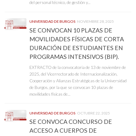
del personal técnico, de gestión y...
UNIVERSIDAD DE BURGOS
NOVIEMBRE 28, 2025
SE CONVOCAN 10 PLAZAS DE
MOVILIDADES FÍSICAS DE CORTA
DURACIÓN DE ESTUDIANTES EN
PROGRAMAS INTENSIVOS (BIP).
EXTRACTO de la convocatoria de 13 de noviembre de
2025, del Vicerrectorado de Internacionalización,
Cooperación y Alianzas Estratégicas de la Universidad
de Burgos, por la que se convocan 10 plazas de
movilidades físicas de...
UNIVERSIDAD DE BURGOS
OCTUBRE 22, 2025
SE CONVOCA CONCURSO DE
ACCESO A CUERPOS DE